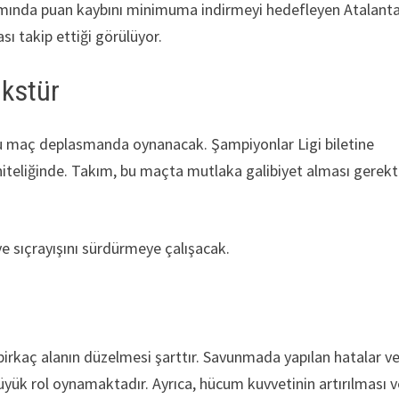
kısmında puan kaybını minimuma indirmeyi hedefleyen Atalanta
ası takip ettiği görülüyor.
ikstür
 bu maç deplasmanda oynanacak. Şampiyonlar Ligi biletine
niteliğinde. Takım, bu maçta mutlaka galibiyet alması gerekt
ve sıçrayışını sürdürmeye çalışacak.
irkaç alanın düzelmesi şarttır. Savunmada yapılan hatalar v
yük rol oynamaktadır. Ayrıca, hücum kuvvetinin artırılması v