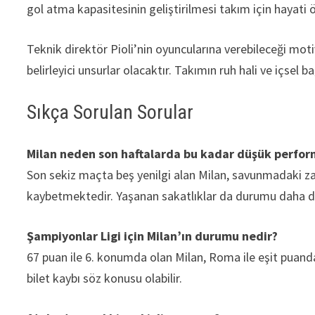
gol atma kapasitesinin geliştirilmesi takım için hayati
Teknik direktör Pioli’nin oyuncularına verebileceği mo
belirleyici unsurlar olacaktır. Takımın ruh hali ve içsel ba
Sıkça Sorulan Sorular
Milan neden son haftalarda bu kadar düşük perfor
Son sekiz maçta beş yenilgi alan Milan, savunmadaki z
kaybetmektedir. Yaşanan sakatlıklar da durumu daha da 
Şampiyonlar Ligi için Milan’ın durumu nedir?
67 puan ile 6. konumda olan Milan, Roma ile eşit puand
bilet kaybı söz konusu olabilir.