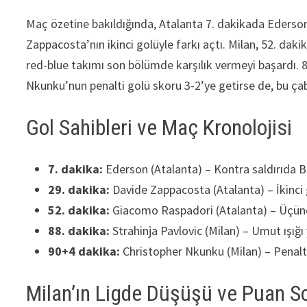
Maç özetine bakıldığında, Atalanta 7. dakikada Ederso
Zappacosta’nın ikinci golüyle farkı açtı. Milan, 52. d
red-blue takımı son bölümde karşılık vermeyi başardı. 8
Nkunku’nun penalti golü skoru 3-2’ye getirse de, bu çab
Gol Sahibleri ve Maç Kronolojisi
7. dakika:
Ederson (Atalanta) – Kontra saldırıda 
29. dakika:
Davide Zappacosta (Atalanta) – İkinci g
52. dakika:
Giacomo Raspadori (Atalanta) – Üçünc
88. dakika:
Strahinja Pavlovic (Milan) – Umut ışığı
90+4 dakika:
Christopher Nkunku (Milan) – Penalt
Milan’ın Ligde Düşüşü ve Puan S