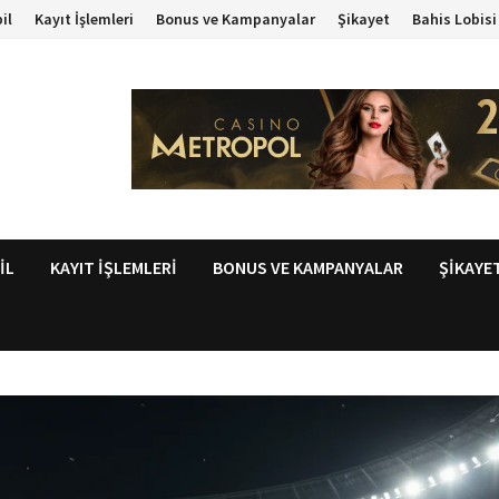
il
Kayıt İşlemleri
Bonus ve Kampanyalar
Şikayet
Bahis Lobisi
IL
KAYIT İŞLEMLERI
BONUS VE KAMPANYALAR
ŞIKAYE