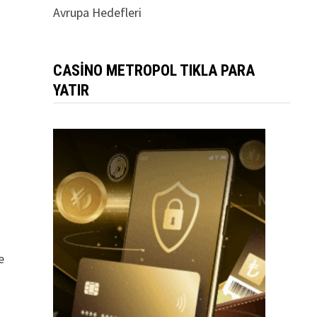
Avrupa Hedefleri
a
CASINO METROPOL TIKLA PARA
YATIR
e