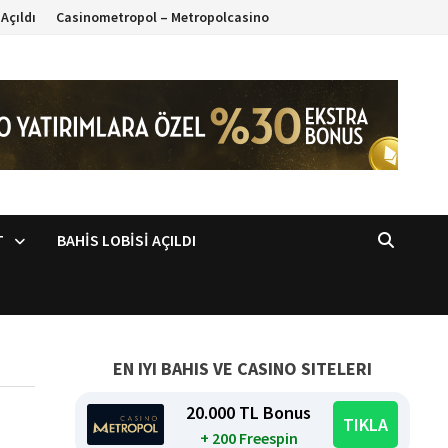
 Açıldı
Casinometropol – Metropolcasino
T
BAHIS LOBISI AÇILDI
EN IYI BAHIS VE CASINO SITELERI
20.000 TL Bonus
TIKLA
+ 200 Freespin