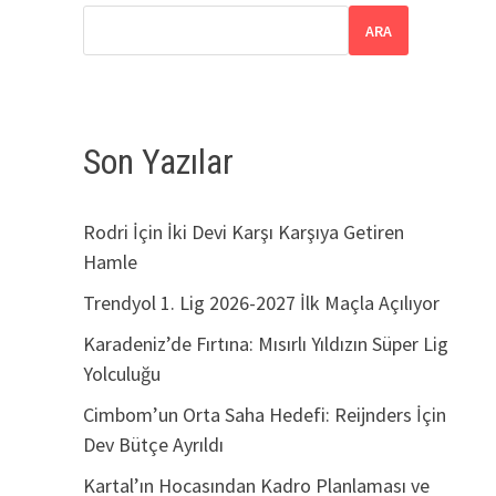
ARA
Son Yazılar
Rodri İçin İki Devi Karşı Karşıya Getiren
Hamle
Trendyol 1. Lig 2026-2027 İlk Maçla Açılıyor
Karadeniz’de Fırtına: Mısırlı Yıldızın Süper Lig
Yolculuğu
Cimbom’un Orta Saha Hedefi: Reijnders İçin
Dev Bütçe Ayrıldı
Kartal’ın Hocasından Kadro Planlaması ve