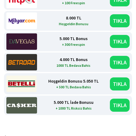
+ 100 Freespin
8.000 TL
TIKLA
Hoşgeldin Bonusu
5.000 TL Bonus
TIKLA
+ 300 Freespin
4.000 TL Bonus
TIKLA
1000 TL Bedava Bahis
Hoşgeldin Bonusu 5.050 TL
TIKLA
+ 500 TL Bedava Bahis
5.000 TL İade Bonusu
TIKLA
+ 1000 TL Risksiz Bahis