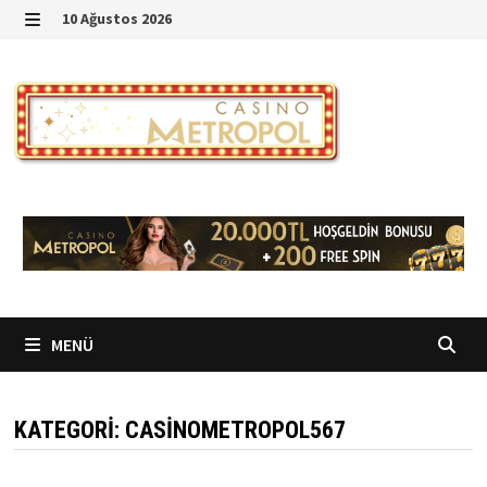
İçeriğe
10 Ağustos 2026
geç
MENÜ
MENÜ
KATEGORI:
CASINOMETROPOL567