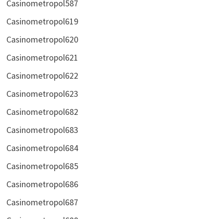
Casinometropol587
Casinometropol619
Casinometropol620
Casinometropol621
Casinometropol622
Casinometropol623
Casinometropol682
Casinometropol683
Casinometropol684
Casinometropol685
Casinometropol686
Casinometropol687