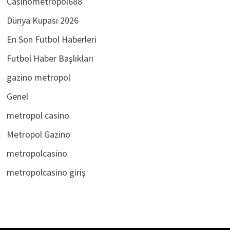
Casinometropol688
Dünya Kupası 2026
En Son Futbol Haberleri
Futbol Haber Başlıkları
gazino metropol
Genel
metropol casino
Metropol Gazino
metropolcasino
metropolcasino giriş