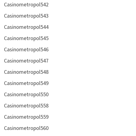
Casinometropol542
Casinometropol543
Casinometropol544
Casinometropol545
Casinometropol546
Casinometropol547
Casinometropol548
Casinometropol549
Casinometropol550
Casinometropol558
Casinometropol559
Casinometropol560