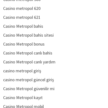
Casino metropol 620
Casino metropol 621
Casino Metropol bahis
Casino Metropol bahis sitesi
Casino Metropol bonus
Casino Metropol canlı bahis
Casino Metropol canlı yardım
casino metropol giriş
casino metropol güncel giriş
Casino Metropol güvenilir mi
Casino Metropol kayıt
Casino Metropol mobil