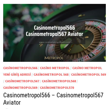
CASINOMETROPOL566
/
CASINO METROPOL
/
CASINO METROPOL
YENI GIRIŞ ADRESI
/
CASINOMETROPOL 568
/
CASINOMETROPOL 569
/
CASINOMETROPOL567
/
CASINOMETROPOL568
/
CASINOMETROPOL569
/
CASINOMETROPOL570
Casinometropol566 – Casinometropol567
Aviator