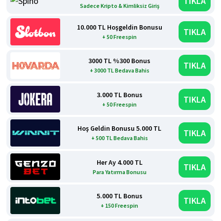
TIKLA
Sadece Kripto & Kimliksiz Giriş
10.000 TL Hoşgeldin Bonusu
TIKLA
+ 50 Freespin
3000 TL %300 Bonus
TIKLA
+ 3000 TL Bedava Bahis
3.000 TL Bonus
TIKLA
+ 50 Freespin
Hoş Geldin Bonusu 5.000 TL
TIKLA
+ 500 TL Bedava Bahis
Her Ay 4.000 TL
TIKLA
Para Yatırma Bonusu
5.000 TL Bonus
TIKLA
+ 150 Freespin