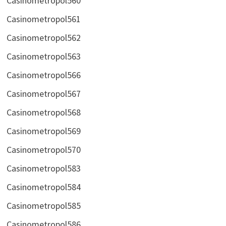
Casinometropol560
Casinometropol561
Casinometropol562
Casinometropol563
Casinometropol566
Casinometropol567
Casinometropol568
Casinometropol569
Casinometropol570
Casinometropol583
Casinometropol584
Casinometropol585
Casinometropol586