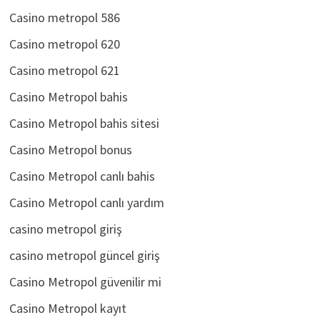
Casino metropol 586
Casino metropol 620
Casino metropol 621
Casino Metropol bahis
Casino Metropol bahis sitesi
Casino Metropol bonus
Casino Metropol canlı bahis
Casino Metropol canlı yardım
casino metropol giriş
casino metropol güncel giriş
Casino Metropol güvenilir mi
Casino Metropol kayıt