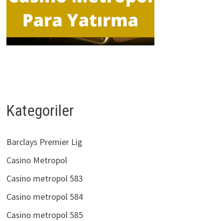
Kategoriler
Barclays Premier Lig
Casino Metropol
Casino metropol 583
Casino metropol 584
Casino metropol 585