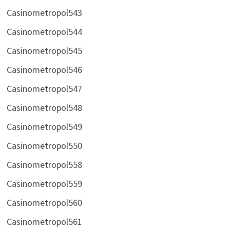
Casinometropol543
Casinometropol544
Casinometropol545
Casinometropol546
Casinometropol547
Casinometropol548
Casinometropol549
Casinometropol550
Casinometropol558
Casinometropol559
Casinometropol560
Casinometropol561