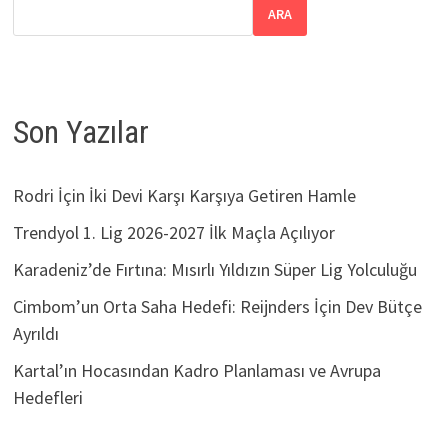
ARA
Son Yazılar
Rodri İçin İki Devi Karşı Karşıya Getiren Hamle
Trendyol 1. Lig 2026-2027 İlk Maçla Açılıyor
Karadeniz’de Fırtına: Mısırlı Yıldızın Süper Lig Yolculuğu
Cimbom’un Orta Saha Hedefi: Reijnders İçin Dev Bütçe
Ayrıldı
Kartal’ın Hocasından Kadro Planlaması ve Avrupa
Hedefleri