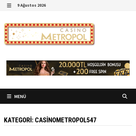
İçeriğe
9 Ağustos 2026
geç
MENÜ
MENÜ
KATEGORI:
CASINOMETROPOL547