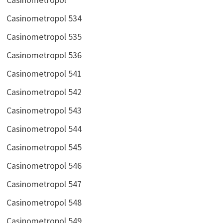
Casinometropol 534
Casinometropol 535
Casinometropol 536
Casinometropol 541
Casinometropol 542
Casinometropol 543
Casinometropol 544
Casinometropol 545
Casinometropol 546
Casinometropol 547
Casinometropol 548
Casinometropol 549