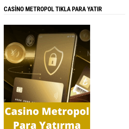
CASINO METROPOL TIKLA PARA YATIR