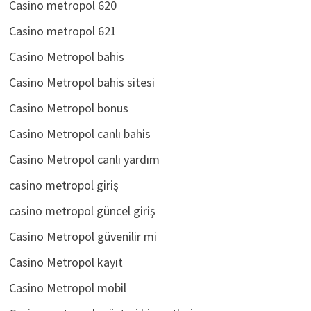
Casino metropol 620
Casino metropol 621
Casino Metropol bahis
Casino Metropol bahis sitesi
Casino Metropol bonus
Casino Metropol canlı bahis
Casino Metropol canlı yardım
casino metropol giriş
casino metropol güncel giriş
Casino Metropol güvenilir mi
Casino Metropol kayıt
Casino Metropol mobil