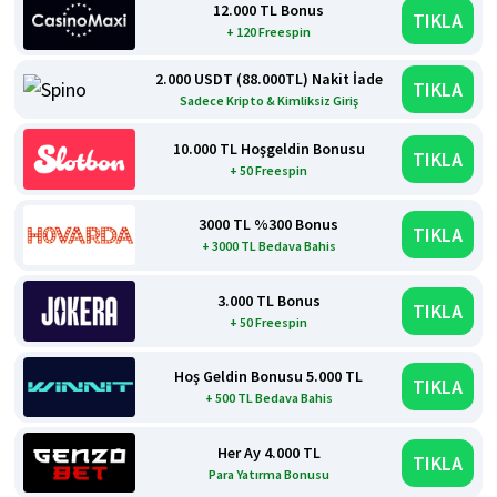
12.000 TL Bonus
TIKLA
+ 120 Freespin
2.000 USDT (88.000TL) Nakit İade
TIKLA
Sadece Kripto & Kimliksiz Giriş
10.000 TL Hoşgeldin Bonusu
TIKLA
+ 50 Freespin
3000 TL %300 Bonus
TIKLA
+ 3000 TL Bedava Bahis
3.000 TL Bonus
TIKLA
+ 50 Freespin
Hoş Geldin Bonusu 5.000 TL
TIKLA
+ 500 TL Bedava Bahis
Her Ay 4.000 TL
TIKLA
Para Yatırma Bonusu