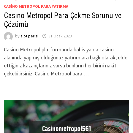
CASINO METROPOL PARA YATIRMA
Casino Metropol Para Çekme Sorunu ve
Çözümü
by
slot perisi
31 Ocak 2023
Casino Metropol platformunda bahis ya da casino
alanında yapmış olduğunuz yatırımlara bağlı olarak, elde
ettiğiniz kazançlarınız varsa bunların her birini nakit
çekebilirsiniz. Casino Metropol para …