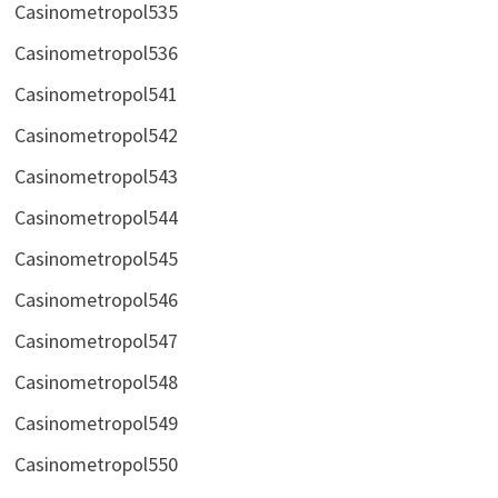
Casinometropol535
Casinometropol536
Casinometropol541
Casinometropol542
Casinometropol543
Casinometropol544
Casinometropol545
Casinometropol546
Casinometropol547
Casinometropol548
Casinometropol549
Casinometropol550