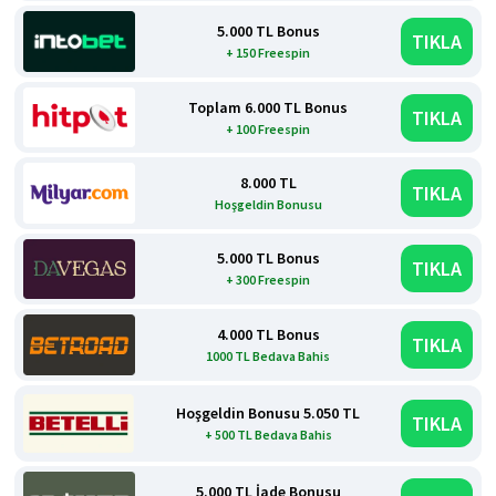
5.000 TL Bonus
TIKLA
+ 150 Freespin
Toplam 6.000 TL Bonus
TIKLA
+ 100 Freespin
8.000 TL
TIKLA
Hoşgeldin Bonusu
5.000 TL Bonus
TIKLA
+ 300 Freespin
4.000 TL Bonus
TIKLA
1000 TL Bedava Bahis
Hoşgeldin Bonusu 5.050 TL
TIKLA
+ 500 TL Bedava Bahis
5.000 TL İade Bonusu