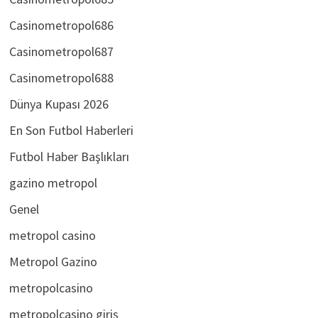
Casinometropol686
Casinometropol687
Casinometropol688
Dünya Kupası 2026
En Son Futbol Haberleri
Futbol Haber Başlıkları
gazino metropol
Genel
metropol casino
Metropol Gazino
metropolcasino
metropolcasino giriş