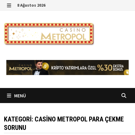
İçeriğe
8 Ağustos 2026
geç
MENÜ
MENÜ
KATEGORI:
CASINO METROPOL PARA ÇEKME
SORUNU