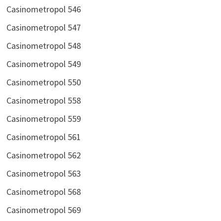
Casinometropol 546
Casinometropol 547
Casinometropol 548
Casinometropol 549
Casinometropol 550
Casinometropol 558
Casinometropol 559
Casinometropol 561
Casinometropol 562
Casinometropol 563
Casinometropol 568
Casinometropol 569