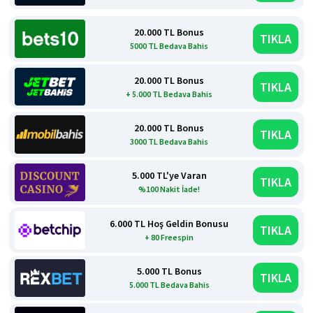
20.000 TL Bonus
TIKLA
5000 TL Bedava Bahis
20.000 TL Bonus
TIKLA
+ 5.000 TL Bedava Bahis
20.000 TL Bonus
TIKLA
3000 TL Bedava Bahis
5.000 TL'ye Varan
TIKLA
%100 Nakit İade!
6.000 TL Hoş Geldin Bonusu
TIKLA
+ 80 Freespin
5.000 TL Bonus
TIKLA
5.000 TL Bedava Bahis