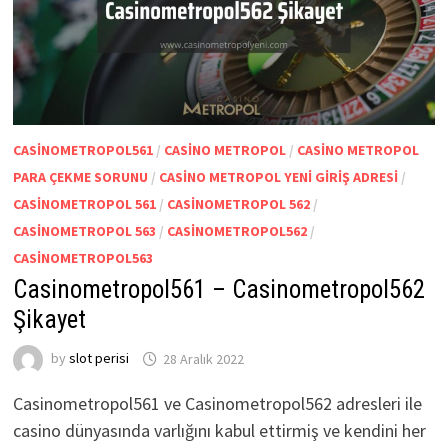
CASINOMETROPOL561
/
CASINO METROPOL
/
CASINO METROPOL
PARA ÇEKME SORUNU
/
CASINO METROPOL YENI GIRIŞ ADRESI
/
CASINOMETROPOL 561
/
CASINOMETROPOL 562
/
CASINOMETROPOL 563
/
CASINOMETROPOL562
/
CASINOMETROPOL563
Casinometropol561 – Casinometropol562
Şikayet
by
slot perisi
28 Aralık 2022
Casinometropol561 ve Casinometropol562 adresleri ile
casino dünyasında varlığını kabul ettirmiş ve kendini her