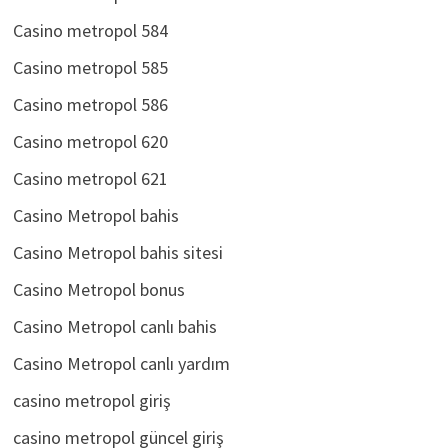
Casino metropol 584
Casino metropol 585
Casino metropol 586
Casino metropol 620
Casino metropol 621
Casino Metropol bahis
Casino Metropol bahis sitesi
Casino Metropol bonus
Casino Metropol canlı bahis
Casino Metropol canlı yardım
casino metropol giriş
casino metropol güncel giriş