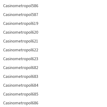
Casinometropol586
Casinometropol587
Casinometropol619
Casinometropol620
Casinometropol621
Casinometropol622
Casinometropol623
Casinometropol682
Casinometropol683
Casinometropol684
Casinometropol685
Casinometropol686