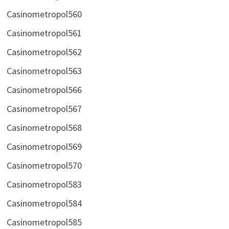
Casinometropol560
Casinometropol561
Casinometropol562
Casinometropol563
Casinometropol566
Casinometropol567
Casinometropol568
Casinometropol569
Casinometropol570
Casinometropol583
Casinometropol584
Casinometropol585