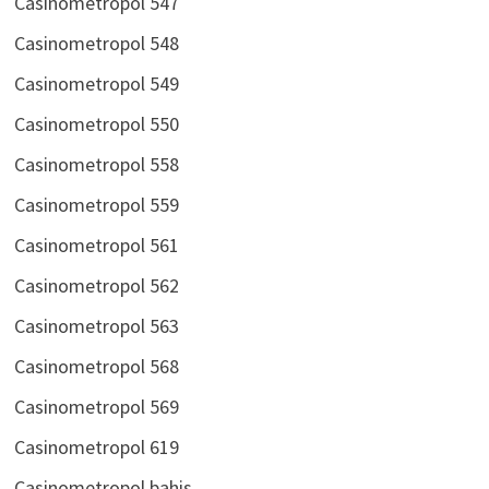
Casinometropol 547
Casinometropol 548
Casinometropol 549
Casinometropol 550
Casinometropol 558
Casinometropol 559
Casinometropol 561
Casinometropol 562
Casinometropol 563
Casinometropol 568
Casinometropol 569
Casinometropol 619
Casinometropol bahis