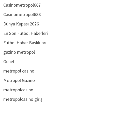
Casinometropol687
Casinometropol688
Dünya Kupası 2026
En Son Futbol Haberleri
Futbol Haber Başlıkları
gazino metropol
Genel
metropol casino
Metropol Gazino
metropolcasino
metropolcasino giriş