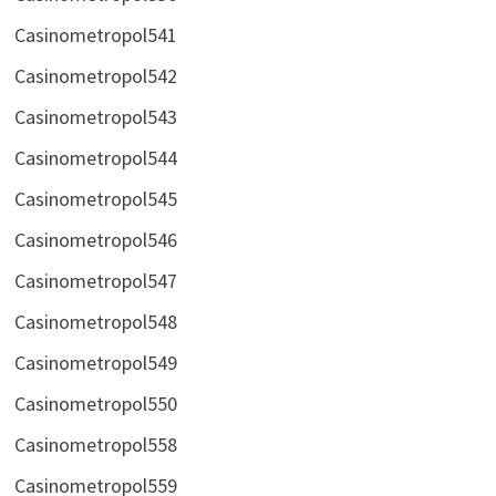
Casinometropol541
Casinometropol542
Casinometropol543
Casinometropol544
Casinometropol545
Casinometropol546
Casinometropol547
Casinometropol548
Casinometropol549
Casinometropol550
Casinometropol558
Casinometropol559