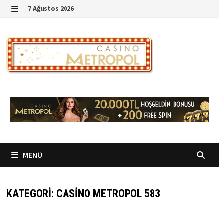
İçeriğe
7 Ağustos 2026
geç
MENÜ
MENÜ
KATEGORI:
CASINO METROPOL 583