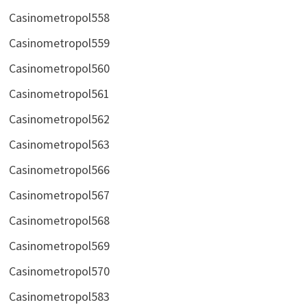
Casinometropol558
Casinometropol559
Casinometropol560
Casinometropol561
Casinometropol562
Casinometropol563
Casinometropol566
Casinometropol567
Casinometropol568
Casinometropol569
Casinometropol570
Casinometropol583