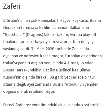
Zaferi
B Grubu’nun en çok konuşulan hikâyesi kuşkusuz Bosna
Hersek’in turnuvaya katılım sürecidir. Balkanların
“Ejderhalar” (Dragons) lakaplı takımı, Avrupa play-off
finalinde tarihi bir başarıya imza atarak tüm dünyayı
şaşkına çevirdi. 31 Mart 2026 tarihinde Zenica’da
oynanan ve nefesleri kesen maçta, futbolun devlerinden
İtalya’yı penaltı atışları sonucunda 4-1 mağlup eden
Bosna Hersek, rakibini üst üste üçüncü kez Dünya
Kupası’nın dışında bıraktı. Bu galibiyet sadece bir tur
atlama değil, aynı zamanda Bosna futbolunun yeniden
doğuşu olarak nitelendiriliyor.
Sergej Barbarez yönetimindeki ekip, sahada gösterdiği